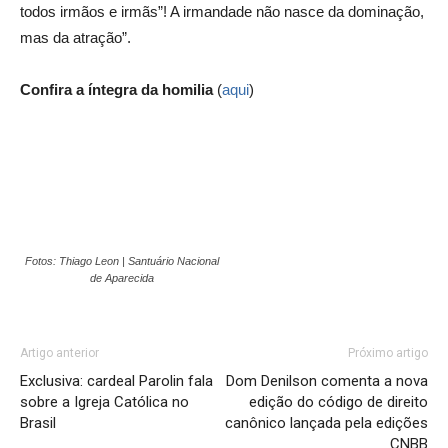
todos irmãos e irmãs”! A irmandade não nasce da dominação,
mas da atração”.
Confira a íntegra da homilia
(
aqui
)
Fotos: Thiago Leon | Santuário Nacional
de Aparecida
Artigo anterior
Próximo artigo
Exclusiva: cardeal Parolin fala
Dom Denilson comenta a nova
sobre a Igreja Católica no
edição do código de direito
Brasil
canônico lançada pela edições
CNBB