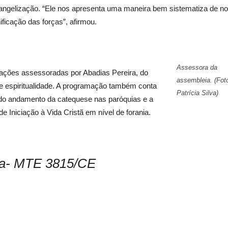
vangelização. “Ele nos apresenta uma maneira bem sistematiza de n
ficação das forças”, afirmou.
Assessora da
mações assessoradas por Abadias Pereira, do
assembleia. (Fot
e espiritualidade. A programação também conta
Patrícia Silva)
o do andamento da catequese nas paróquias e a
 Iniciação à Vida Cristã em nível de forania.
ilva- MTE 3815/CE