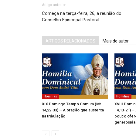
Artigo anterior
Começa na terça-feira, 26, a reunião do
Conselho Episcopal Pastoral
ARTIGOS RELACIONADOS
Mais do autor
Homilias
Homilias
XIX Domingo Tempo Comum (Mt
XVIII Domi
14,22-33) – A oração que sustenta
14,13-21) – 
na tribulação
pouco ofer
generosida