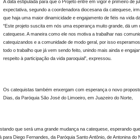
A data estipulada para que o Projeto entre em vigor é primeiro de ju
expectativa, segundo a coordenadora diocesana da catequese, irmã
que haja uma maior dinamicidade e engajamento de fiéis na vida d
“Este projeto suscita em nós uma esperança muito grande, dá um 
catequese. A maneira como ele nos motiva a trabalhar nas comuni
catequizandos e a comunidade de modo geral, por isso esperamos 
todo o trabalho que já vem sendo feito, unindo mais ainda e engaj
respeito à participação da vida paroquial”, expressou.
Os catequistas também enxergam com esperança o novo proposto 
Dias, da Paróquia São José do Limoeiro, em Juazeiro do Norte,
ostando que será uma grande mudança na catequese, esperando que
á para Diego Fernandes, da Paróquia Santo Antônio, de Antonina do