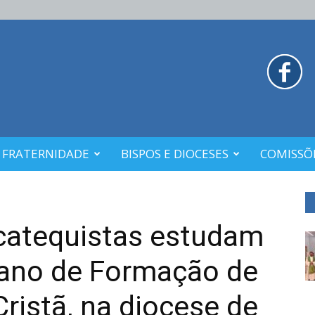
 FRATERNIDADE
BISPOS E DIOCESES
COMISSÕE
catequistas estudam
sano de Formação de
Cristã, na diocese de