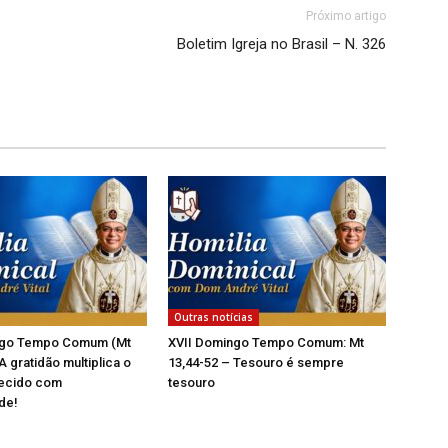
Próximo artigo
Boletim Igreja no Brasil – N. 326
Outras notícias
ngo Tempo Comum (Mt
XVII Domingo Tempo Comum: Mt
A gratidão multiplica o
13,44-52 – Tesouro é sempre
ecido com
tesouro
de!