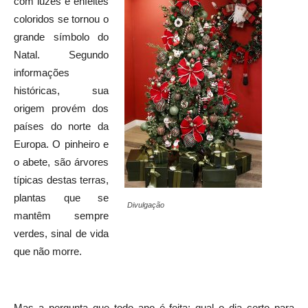
com luzes e enfeites
coloridos se tornou o
grande símbolo do
Natal. Segundo
informações
históricas, sua
origem provém dos
países do norte da
Europa. O pinheiro e
o abete, são árvores
típicas destas terras,
plantas que se
Divulgação
mantêm sempre
verdes, sinal de vida
que não morre.
Mas a pergunta que todo ano é feita: qual o dia certo para