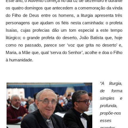
Este ano, o Advento começa no dia 02 de dezembro e durante
os quatro domingos que antecedem a comemoração da vinda
do Filho de Deus entre os homens, a liturgia apresenta três
personagens que ajudam os fiéis nesta caminhada: o profeta
Isaías, cujas profecias dão um tom especial a este tempo
litúrgico; o grande profeta do deserto, João Batista que, hoje
como no passado, parece ser ‘voz que grita no deserto’ e,
Maria, a Mãe que, qual ‘serva do Senhor’, acolhe e doa o Filho
à humanidade.
“A liturgia,
de forma
simples e
profunda,
propõe-nos
esses
grandes