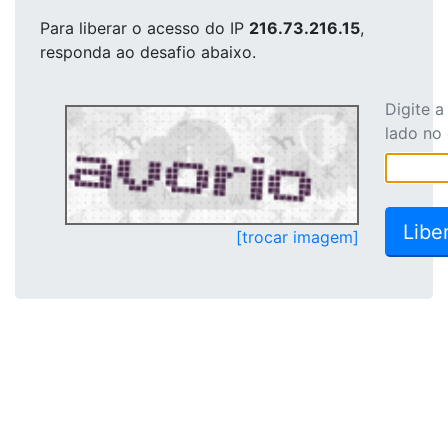
Para liberar o acesso
do IP
216.73.216.15
,
responda ao desafio abaixo.
Digite 
lado no
[trocar imagem]