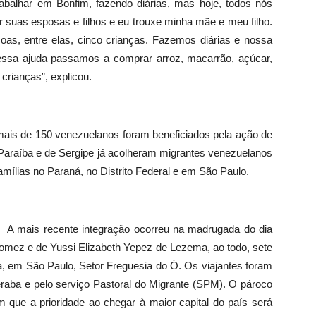
abalhar em Bonfim, fazendo diárias, mas hoje, todos nós
suas esposas e filhos e eu trouxe minha mãe e meu filho.
as, entre elas, cinco crianças. Fazemos diárias e nossa
ssa ajuda passamos a comprar arroz, macarrão, açúcar,
 crianças”, explicou.
ais de 150 venezuelanos foram beneficiados pela ação de
 Paraíba e de Sergipe já acolheram migrantes venezuelanos
mílias no Paraná, no Distrito Federal e em São Paulo.
A mais recente integração ocorreu na madrugada do dia
Gomez e de Yussi Elizabeth Yepez de Lezema, ao todo, sete
a, em São Paulo, Setor Freguesia do Ó. Os viajantes foram
eraba e pelo serviço Pastoral do Migrante (SPM). O pároco
 que a prioridade ao chegar à maior capital do país será