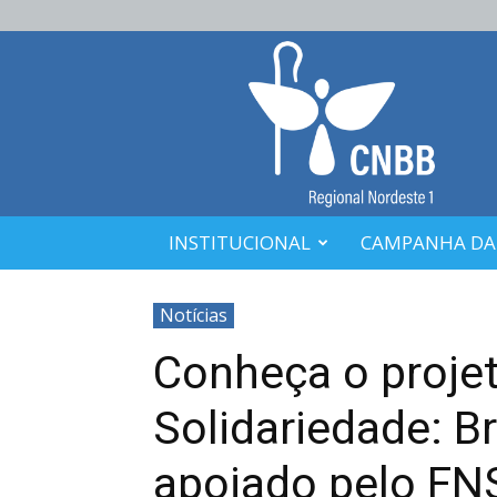
CNBB
Nordeste
1
INSTITUCIONAL
CAMPANHA DA
Notícias
Conheça o proje
Solidariedade: B
apoiado pelo FN