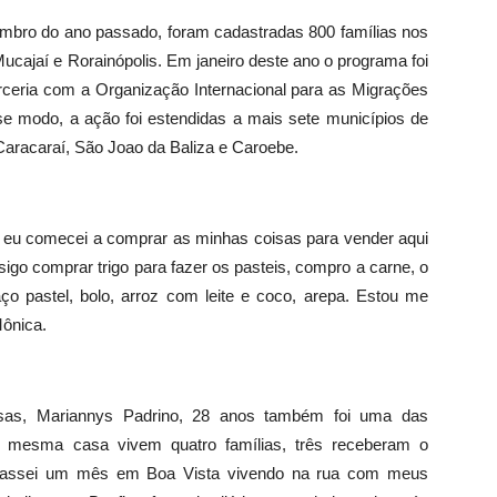
embro do ano passado, foram cadastradas 800 famílias nos
ucajaí e Rorainópolis. Em janeiro deste ano o programa foi
ceria com a Organização Internacional para as Migrações
 modo, a ação foi estendidas a mais sete municípios de
Caracaraí, São Joao da Baliza e Caroebe.
 eu comecei a comprar as minhas coisas para vender aqui
sigo comprar trigo para fazer os pasteis, compro a carne, o
aço pastel, bolo, arroz com leite e coco, arepa. Estou me
Mônica.
sas, Mariannys Padrino, 28 anos também foi uma das
a mesma casa vivem quatro famílias, três receberam o
. Passei um mês em Boa Vista vivendo na rua com meus