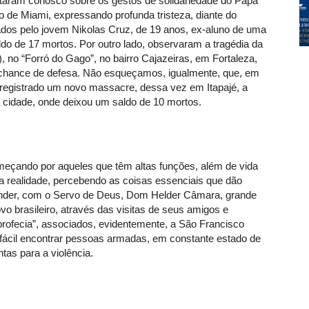
ram conosco sobre os gestos de solidariedade do Papa
de Miami, expressando profunda tristeza, diante do
ados pelo jovem Nikolas Cruz, de 19 anos, ex-aluno de uma
do de 17 mortos. Por outro lado, observaram a tragédia da
, no “Forró do Gago”, no bairro Cajazeiras, em Fortaleza,
chance de defesa. Não esqueçamos, igualmente, que, em
i registrado um novo massacre, dessa vez em Itapajé, a
a cidade, onde deixou um saldo de 10 mortos.
eçando por aqueles que têm altas funções, além de vida
r a realidade, percebendo as coisas essenciais que dão
ender, com o Servo de Deus, Dom Helder Câmara, grande
vo brasileiro, através das visitas de seus amigos e
profecia”, associados, evidentemente, a São Francisco
fácil encontrar pessoas armadas, em constante estado de
tas para a violência.