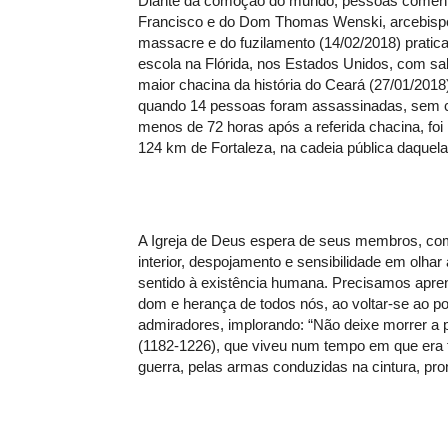
Diante da comoção do mundo, pessoas comenta
Francisco e do Dom Thomas Wenski, arcebispo 
massacre e do fuzilamento (14/02/2018) pratic
escola na Flórida, nos Estados Unidos, com sal
maior chacina da história do Ceará (27/01/2018)
quando 14 pessoas foram assassinadas, sem 
menos de 72 horas após a referida chacina, fo
124 km de Fortaleza, na cadeia pública daquel
A Igreja de Deus espera de seus membros, com
interior, despojamento e sensibilidade em olha
sentido à existência humana. Precisamos apr
dom e herança de todos nós, ao voltar-se ao po
admiradores, implorando: “Não deixe morrer a 
(1182-1226), que viveu num tempo em que era 
guerra, pelas armas conduzidas na cintura, pron