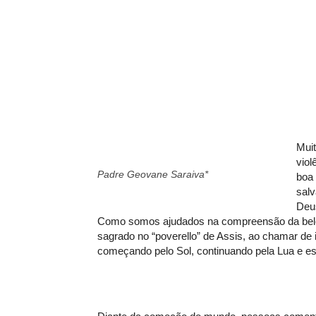
Muit
viol
Padre Geovane Saraiva*
boa 
salv
Deus
Como somos ajudados na compreensão da belez
sagrado no “poverello” de Assis, ao chamar de 
começando pelo Sol, continuando pela Lua e est