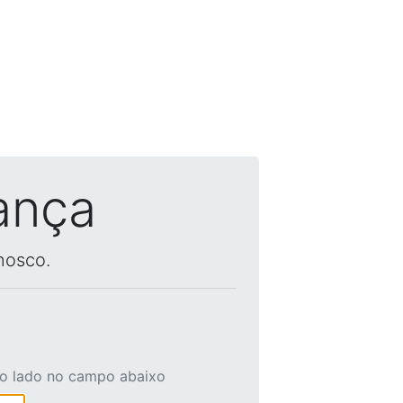
ança
nosco.
ao lado no campo abaixo