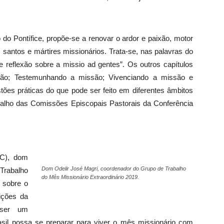
 do Pontífice, propõe-se a renovar o ardor e paixão, motor
s santos e mártires missionários. Trata-se, nas palavras do
e reflexão sobre a missio ad gentes”. Os outros capítulos
ão; Testemunhando a missão; Vivenciando a missão e
ões práticas do que pode ser feito em diferentes âmbitos
alho das Comissões Episcopais Pastorais da Conferência
C), dom
Dom Odelir José Magri, coordenador do Grupo de Trabalho
Trabalho
do Mês Missionário Extraordinário 2019.
u sobre o
ições da
 ser um
asil possa se preparar para viver o mês missionário com