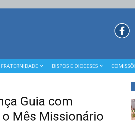
 FRATERNIDADE
BISPOS E DIOCESES
COMISSÕE
nça Guia com
 o Mês Missionário