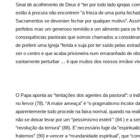
Sinal de acolhimento de Deus é “ter por todo lado igrejas co
estão à procura não encontrem “a frieza de uma porta fech
Sacramentos se deveriam fechar por qualquer motivo”. Assim
perfeitos mas um generoso remédio e um alimento para os 
consequências pastorais que somos chamados a considerar 
de preferir uma Igreja “ferida e suja por ter saído pelas es
ser o centro e que acaba prisioneira num emaranhado de ob
santamente perturbar … é que muitos dos nossos irmãos vi
O Papa aponta as “tentações dos agentes da pastoral”: o indiv
no fervor (78). “A maior ameaça” é “o pragmatismo incolor da 
aparentemente tudo procede na faixa normal, quando na reali
não se deixar levar por um “pessimismo estéril ” (84 ) e a s
“revolução da ternura” (88). E’ necessário fugir da “espirit
fraternos” (90) e vencer a “mundanidade espiritual”, que “co