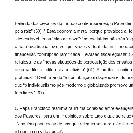
Falando dos desafios do mundo contemporâneo, o Papa denun
pela raiz” (59). ” Esta economia mata” porque prevalece a “lei 
“descartável” criou “algo de novo”: “os excluídos não são ‘exp
uma “nova tirania invisível, por vezes virtual” de um “merca
financeira”, “corrupção ramificada”, “evasão fiscal egoísta” 
religiosa” e as “novas situações de perseguição dos cristãos
de uma difusa indiferença relativista” (61). A família – conti
profunda” ” Reafirmando “a contribuição indispensável do mat
que “o individualismo pós-moderno e globalizado promove um
familiares” (67) .
O Papa Francisco reafirma “a íntima conexão entre evangeli
dos Pastores “para emitir opiniões sobre tudo o que se relac
“Ninguém pode exigir de nós que releguemos a religião à se
influência na vida social”.