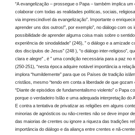
“A evangelização – prossegue o Papa – também implica um ca
colaborar com todas as realidades políticas, sociais, religi
via imprescindível da evangelização”. Importante o enrique
aprender uns dos outros!”, por exemplo”, no diálogo com os 
possibilidade de aprender alguma coisa mais sobre o sentido 
experiência de sinodalidade” (246), ” o diálogo e a amizade c
dos discípulos de Jesus” (248 ), “o diálogo inter-religioso”,
clara e alegre” , é ” uma condição necessária para a paz n
(250-251), “nesta época adquire notável importância a relaçã
implora “humildemente” para que os Países de tradição islâm
cristãos, mesmo “tendo em conta a liberdade de que gozam o
“Diante de episódios de fundamentalismo violento” o Papa co
porque o verdadeiro Islão e uma adequada interpretação do A
E contra a tentativa de privatizar as religiões em alguns cont
minorias de agnósticos ou não-crentes não se deve impor de 
das maiorias de crentes ou ignore a riqueza das tradições reli
importância do diálogo e da aliança entre crentes e nã-crente