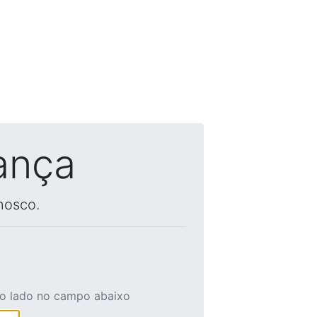
ança
nosco.
ao lado no campo abaixo