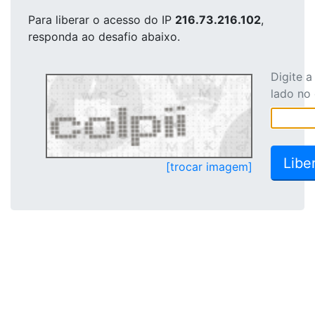
Para liberar o acesso
do IP
216.73.216.102
,
responda ao desafio abaixo.
Digite 
lado no
[trocar imagem]