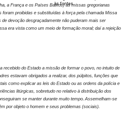
às fontes
anha, a França e os Países Baixos) as missas gregorianas
os foram proibidas e substituídas à força pela chamada Missa
mas de devoção desgraçadamente não puderam mais ser
ssa era vista como um meio de formação moral; daí a rejeição
ha recebido do Estado a missão de formar o povo, no intuito de
adres estavam obrigados a realizar, dos púlpitos, funções que
tais como explicar as leis do Estado ou as ordens da polícia e
ências litúrgicas, sobretudo no relativo à distribuição dos
onseguiram se manter durante muito tempo. Assemelham-se
m por objeto o homem e seus problemas (sociais).