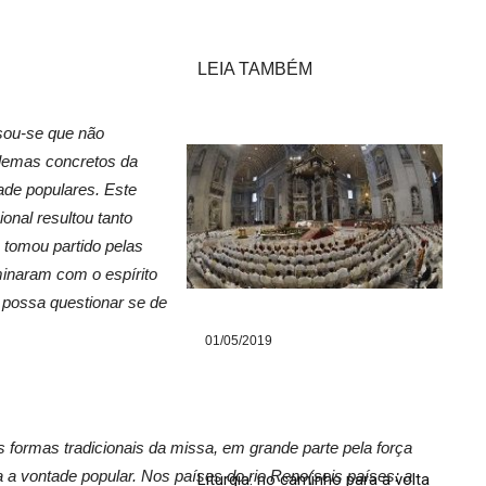
LEIA TAMBÉM
nsou-se que não
blemas concretos da
de populares. Este
ional resultou tanto
 tomou partido pelas
minaram com o espírito
possa questionar se de
01/05/2019
 formas tradicionais da missa, em grande parte pela força
a vontade popular. Nos países do rio Reno(seis países: a
Liturgia: no caminho para a volta