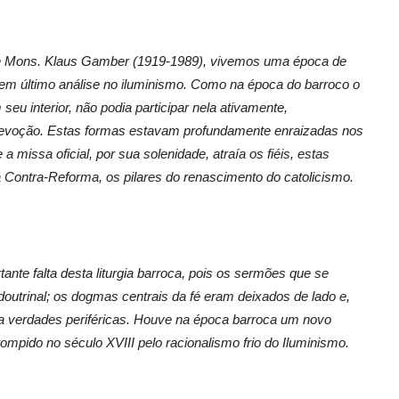
 de Mons. Klaus Gamber (1919-1989), vivemos uma época de
, em último análise no iluminismo. Como na época do barroco o
 seu interior, não podia participar nela ativamente,
evoção. Estas formas estavam profundamente enraizadas nos
missa oficial, por sua solenidade, atraía os fiéis, estas
 Contra-Reforma, os pilares do renascimento do catolicismo.
nte falta desta liturgia barroca, pois os sermões que se
utrinal; os dogmas centrais da fé eram deixados de lado e,
 a verdades periféricas. Houve na época barroca um novo
rrompido no século XVIII pelo racionalismo frio do Iluminismo.