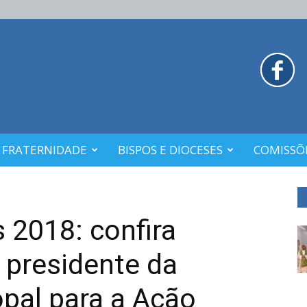
 FRATERNIDADE
BISPOS E DIOCESES
COMISSÕE
 2018: confira
 presidente da
pal para a Ação