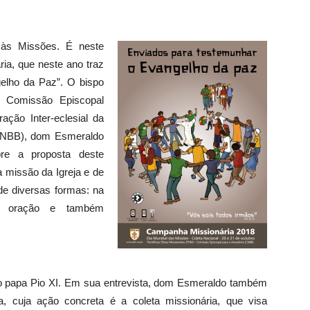
 às Missões. É neste
a, que neste ano traz
elho da Paz”. O bispo
a Comissão Episcopal
ação Inter-eclesial da
(CNBB), dom Esmeraldo
bre a proposta deste
a missão da Igreja e de
de diversas formas: na
da oração e também
lo papa Pio XI. Em sua entrevista, dom Esmeraldo também
, cuja ação concreta é a coleta missionária, que visa