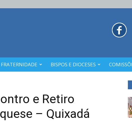
 FRATERNIDADE
BISPOS E DIOCESES
COMISSÕE
ontro e Retiro
equese – Quixadá