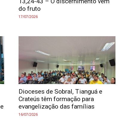
13,24-43 – O discernimento vem
do fruto
17/07/2026
Dioceses de Sobral, Tianguá e
Crateús têm formação para
 e
evangelização das famílias
16/07/2026