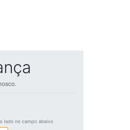
ança
nosco.
ao lado no campo abaixo