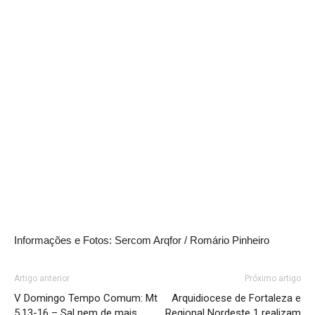
Informações e Fotos: Sercom Arqfor / Romário Pinheiro
Artigo anterior
Próximo artigo
V Domingo Tempo Comum: Mt
Arquidiocese de Fortaleza e
5,13-16 – Sal nem de mais
Regional Nordeste 1 realizam