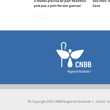
O mundo precisa de paz! Rezemos
Ano novo: 
pela paz e pelo fim das guerras!
Deus
© Copyright 2025 CNBB Regional Nordeste 1 - Ceará. To