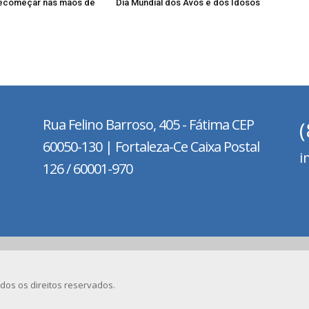
recomeçar nas mãos de
Dia Mundial dos Avós e dos Idosos
Rua Felino Barroso, 405 - Fátima
CEP
60050-130 | Fortaleza-Ce Caixa Postal
i
126 / 60001-970
dos os direitos reservados.