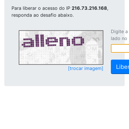
Para liberar o acesso
do IP
216.73.216.168
,
responda ao desafio abaixo.
Digite 
lado no
[trocar imagem]