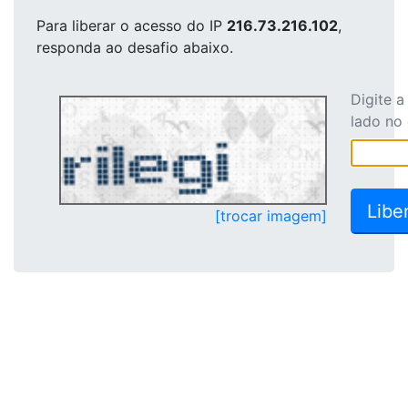
Para liberar o acesso
do IP
216.73.216.102
,
responda ao desafio abaixo.
Digite 
lado no
[trocar imagem]