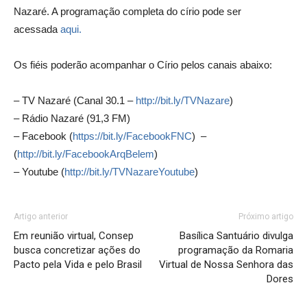
Nazaré. A programação completa do círio pode ser
acessada
aqui.
Os fiéis poderão acompanhar o Círio pelos canais abaixo:
– TV Nazaré (Canal 30.1 –
http://bit.ly/TVNazare
)
– Rádio Nazaré (91,3 FM)
– Facebook (
https://bit.ly/FacebookFNC
) –
(
http://bit.ly/FacebookArqBelem
)
– Youtube (
http://bit.ly/TVNazareYoutube
)
Artigo anterior
Próximo artigo
Em reunião virtual, Consep
Basílica Santuário divulga
busca concretizar ações do
programação da Romaria
Pacto pela Vida e pelo Brasil
Virtual de Nossa Senhora das
Dores