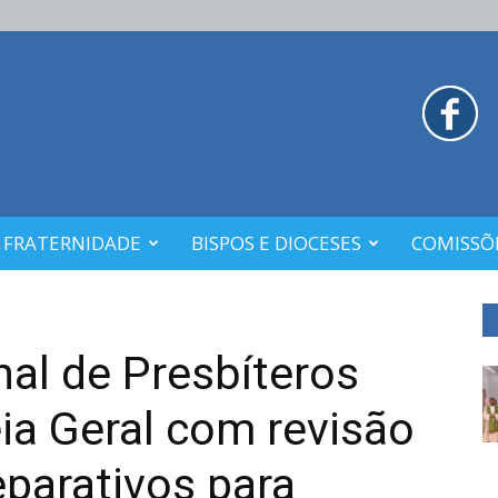
 FRATERNIDADE
BISPOS E DIOCESES
COMISSÕE
al de Presbíteros
ia Geral com revisão
eparativos para