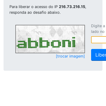
Para liberar o acesso
do IP
216.73.216.15
,
responda ao desafio abaixo.
Digite 
lado no
[trocar imagem]