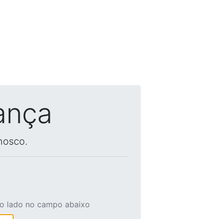
ança
nosco.
ao lado no campo abaixo