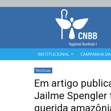
CNBB
Nordeste
1
INSTITUCIONAL
CAMPANHA DA
Notícias
Em artigo public
Jailme Spengler 
querida amazôni