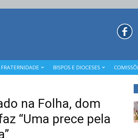
 FRATERNIDADE
BISPOS E DIOCESES
COMISSÕE
ado na Folha, dom
faz “Uma prece pela
a”