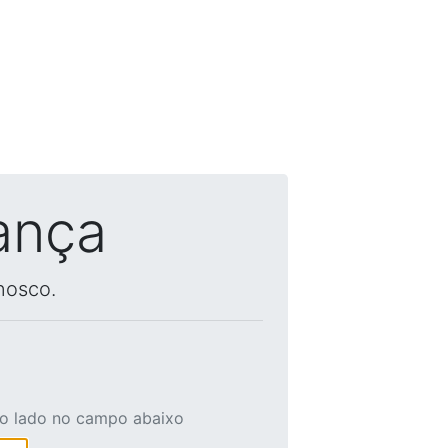
ança
nosco.
ao lado no campo abaixo