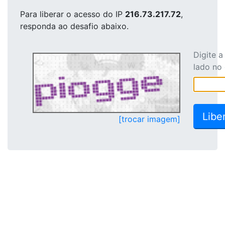
Para liberar o acesso
do IP
216.73.217.72
,
responda ao desafio abaixo.
Digite 
lado no
[trocar imagem]