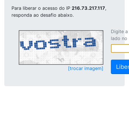
Para liberar o acesso
do IP
216.73.217.117
,
responda ao desafio abaixo.
Digite 
lado no
[trocar imagem]