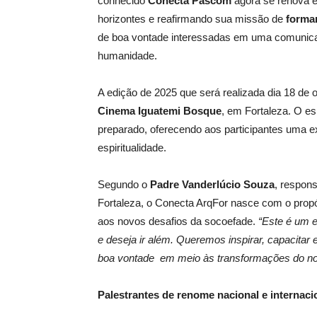
conhecido
Conecta Pascom
agora se renova 
horizontes e reafirmando sua missão de
formar
de boa vontade interessadas em uma comunicaç
humanidade.
A edição de 2025 que será realizada dia 18 de
Cinema Iguatemi Bosque
, em Fortaleza. O es
preparado, oferecendo aos participantes uma e
espiritualidade.
Segundo o
Padre Vanderlúcio Souza
, respon
Fortaleza, o Conecta ArqFor nasce com o propó
aos novos desafios da socoefade.
“Este é um 
e deseja ir além. Queremos inspirar, capacitar
boa vontade em meio às transformações do n
Palestrantes de renome nacional e internaci