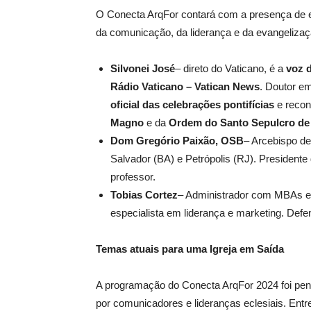
O Conecta ArqFor contará com a presença de 
da comunicação, da liderança e da evangeliz
Silvonei José
– direto do Vaticano, é a
voz 
Rádio Vaticano – Vatican News
. Doutor e
oficial das celebrações pontifícias
e reco
Magno
e da
Ordem do Santo Sepulcro de
Dom Gregório Paixão, OSB
– Arcebispo de
Salvador (BA) e Petrópolis (RJ). Presiden
professor.
Tobias Cortez
– Administrador com MBAs em
especialista em liderança e marketing. Defend
Temas atuais para uma Igreja em Saída
A programação do Conecta ArqFor 2024 foi pen
por comunicadores e lideranças eclesiais. Ent