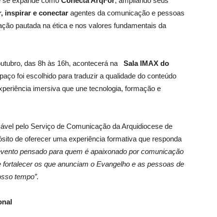
e se expande como
Conecta ArqFor
, ampliando seus
, inspirar e conectar
agentes da comunicação e pessoas
ão pautada na ética e nos valores fundamentais da
 outubro, das 8h às 16h, acontecerá na
Sala IMAX do
paço foi escolhido para traduzir a qualidade do conteúdo
xperiência imersiva que une tecnologia, formação e
sável pelo Serviço de Comunicação da Arquidiocese de
sito de oferecer uma experiência formativa que responda
evento pensado para quem é apaixonado por comunicação
 e fortalecer os que anunciam o Evangelho e as pessoas de
osso tempo”.
onal