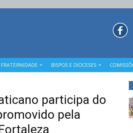
 FRATERNIDADE
BISPOS E DIOCESES
COMISSÕE
aticano participa do
promovido pela
Fortaleza