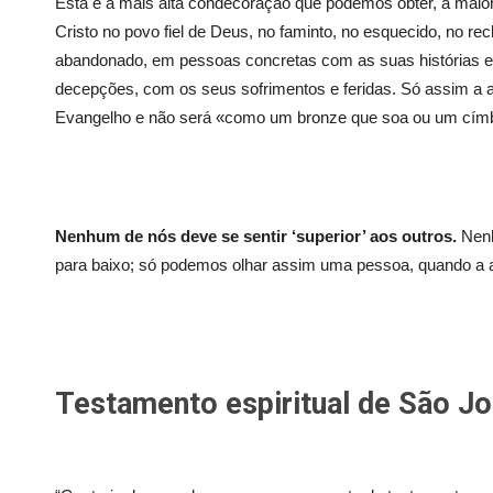
Esta é a mais alta condecoração que podemos obter, a maio
Cristo no povo fiel de Deus, no faminto, no esquecido, no re
abandonado, em pessoas concretas com as suas histórias e
decepções, com os seus sofrimentos e feridas. Só assim a au
Evangelho e não será «como um bronze que soa ou um címba
Nenhum de nós deve se sentir ‘superior’ aos outros.
Nenh
para baixo; só podemos olhar assim uma pessoa, quando a a
Testamento espiritual de São Jo