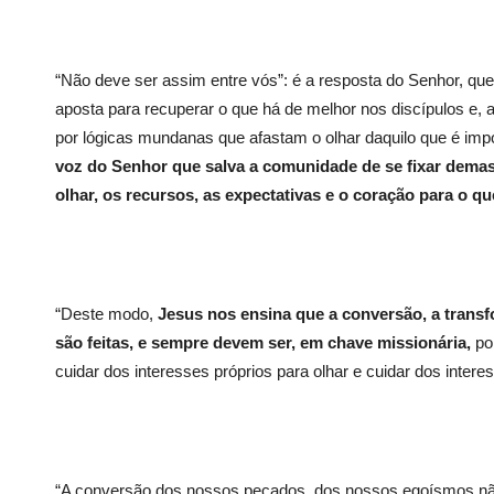
“Não deve ser assim entre vós”: é a resposta do Senhor, qu
aposta para recuperar o que há de melhor nos discípulos e, 
por lógicas mundanas que afastam o olhar daquilo que é impo
voz do Senhor que salva a comunidade de se fixar demas
olhar, os recursos, as expectativas e o coração para o qu
“Deste modo,
Jesus nos ensina que a conversão, a transf
são feitas, e sempre devem ser, em chave missionária,
poi
cuidar dos interesses próprios para olhar e cuidar dos intere
“A conversão dos nossos pecados, dos nossos egoísmos nã