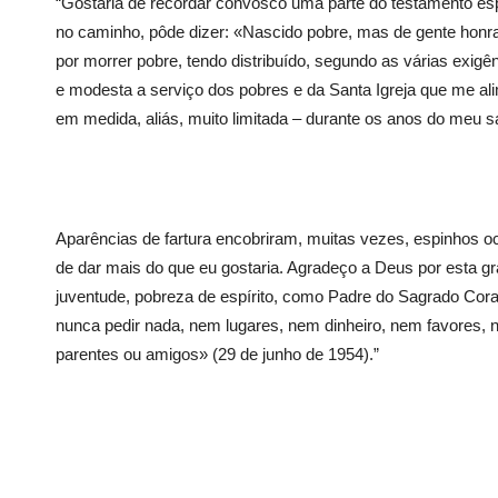
“Gostaria de recordar convosco uma parte do testamento espi
no caminho, pôde dizer: «Nascido pobre, mas de gente honrad
por morrer pobre, tendo distribuído, segundo as várias exigê
e modesta a serviço dos pobres e da Santa Igreja que me a
em medida, aliás, muito limitada – durante os anos do meu 
Aparências de fartura encobriram, muitas vezes, espinhos o
de dar mais do que eu gostaria. Agradeço a Deus por esta gr
juventude, pobreza de espírito, como Padre do Sagrado Coraç
nunca pedir nada, nem lugares, nem dinheiro, nem favores
parentes ou amigos» (29 de junho de 1954).”