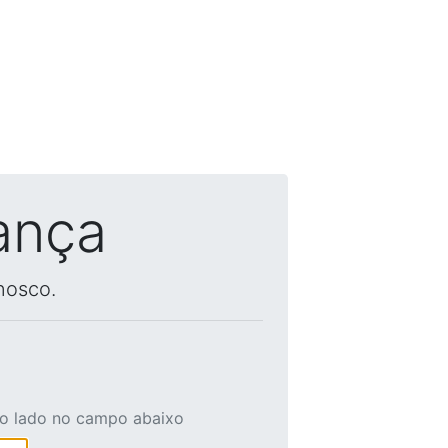
ança
nosco.
ao lado no campo abaixo