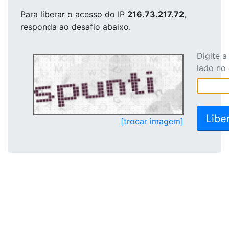
Para liberar o acesso
do IP
216.73.217.72
,
responda ao desafio abaixo.
Digite 
lado no
[trocar imagem]