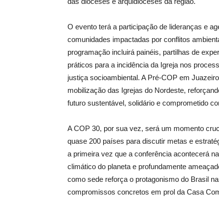
das dioceses e arquidioceses da região.
O evento terá a participação de lideranças e ag
comunidades impactadas por conflitos ambienta
programação incluirá painéis, partilhas de ex
práticos para a incidência da Igreja nos proces
justiça socioambiental. A Pré-COP em Juazeir
mobilização das Igrejas do Nordeste, reforça
futuro sustentável, solidário e comprometido c
A COP 30, por sua vez, será um momento crucia
quase 200 países para discutir metas e estrat
a primeira vez que a conferência acontecerá na
climático do planeta e profundamente ameaçad
como sede reforça o protagonismo do Brasil na
compromissos concretos em prol da Casa Co