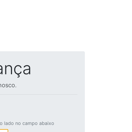
ança
nosco.
ao lado no campo abaixo