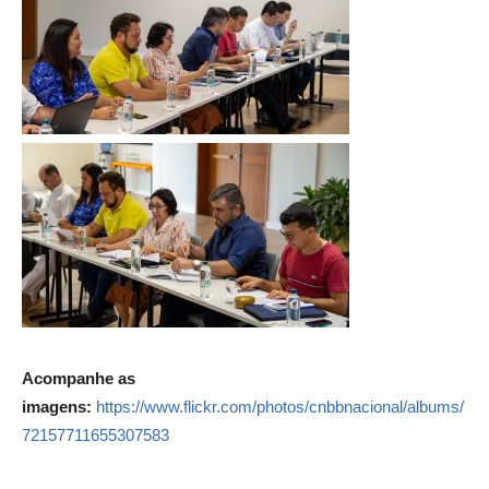
Acompanhe as
imagens:
https://www.flickr.com/photos/cnbbnacional/albums/
72157711655307583