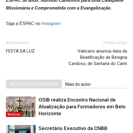
ESPAC 50 anos: Abrindo Caminhos para uma Catequese
Missionária e Comprometida com a Evangelização
.
Siga a ESPAC no
Instagram
Artigo anterior
Próximo artigo
FESTA DA LUZ
Vaticano anuncia data da
Beatificação de Benigna
Cardoso, de Santana do Cariri
ARTIGOS RELACIONADOS
Mais do autor
OSIB realiza Encontro Nacional de
Atualização para Formadores em Belo
Horizonte
Notícias
Secretário Executivo da CNBB