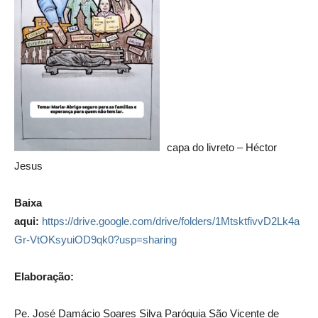
capa do livreto – Héctor
Jesus
Baixa
aqui:
https://drive.google.com/drive/folders/1MtsktfivvD2Lk4a
Gr-VtOKsyuiOD9qk0?usp=sharing
Elaboração:
Pe. José Damácio Soares Silva Paróquia São Vicente de