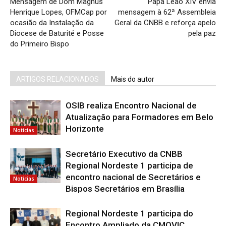
Mensagem de Dom Magnus
Papa Leão XIV envia
Henrique Lopes, OFMCap por
mensagem à 62ª Assembleia
ocasião da Instalação da
Geral da CNBB e reforça apelo
Diocese de Baturité e Posse
pela paz
do Primeiro Bispo
ARTIGOS RELACIONADOS
Mais do autor
OSIB realiza Encontro Nacional de
Atualização para Formadores em Belo
Horizonte
Notícias
Secretário Executivo da CNBB
Regional Nordeste 1 participa de
encontro nacional de Secretários e
Notícias
Bispos Secretários em Brasília
Regional Nordeste 1 participa do
Encontro Ampliado da CMOVIC