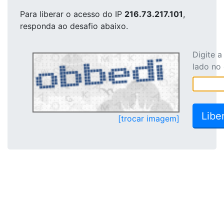
Para liberar o acesso
do IP
216.73.217.101
,
responda ao desafio abaixo.
Digite 
lado no
[trocar imagem]