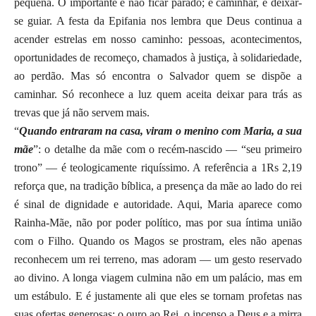
pequena. O importante é não ficar parado; é caminhar, é deixar-
se guiar. A festa da Epifania nos lembra que Deus continua a
acender estrelas em nosso caminho: pessoas, acontecimentos,
oportunidades de recomeço, chamados à justiça, à solidariedade,
ao perdão. Mas só encontra o Salvador quem se dispõe a
caminhar. Só reconhece a luz quem aceita deixar para trás as
trevas que já não servem mais.
“
Quando entraram na casa, viram o menino com Maria, a sua
mãe
”: o detalhe da mãe com o recém-nascido — “seu primeiro
trono” — é teologicamente riquíssimo. A referência a 1Rs 2,19
reforça que, na tradição bíblica, a presença da mãe ao lado do rei
é sinal de dignidade e autoridade. Aqui, Maria aparece como
Rainha-Mãe, não por poder político, mas por sua íntima união
com o Filho. Quando os Magos se prostram, eles não apenas
reconhecem um rei terreno, mas adoram — um gesto reservado
ao divino. A longa viagem culmina não em um palácio, mas em
um estábulo. E é justamente ali que eles se tornam profetas nas
suas ofertas generosas: o ouro ao Rei, o incenso a Deus e a mirra