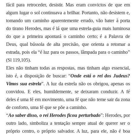
fácil para retroceder, desistir. Mas eram convictos de que em
algum lugar o sol continuava a brilhar. Portanto, não desistem e,
tomando um caminho aparentemente errado, vão bater à porta
do tirano Herodes, mas é lá que uma estrela-guia mais luminosa
do que a primeira apontará o caminho certo; é a Palavra de
Deus, qual bússola de alta precisão, que orienta a retomar a
estrada, pois ela “é luz para os passos, lâmpada para o caminho”
(Sl 119,105).
Eles não tinham todas as respostas, mas tinham algo essencial,
isto é, a disposição de buscar: “
Onde está o rei dos Judeus?
Vimos sua estrela
”. A luz da estrela não os obrigou, apenas os
convidou. E eles, humildemente, se deixaram conduzir. A fé
deles é uma fé em movimento, uma fé que não teme sair da zona
de conforto, uma fé que se põe a caminho.
“
Ao saber disso, o rei Herodes ficou perturbado
”: Herodes, por
outro lado, simboliza a tentação sempre atual de querer ser o
próprio centro, o próprio salvador. A luz, para ele, não é boa