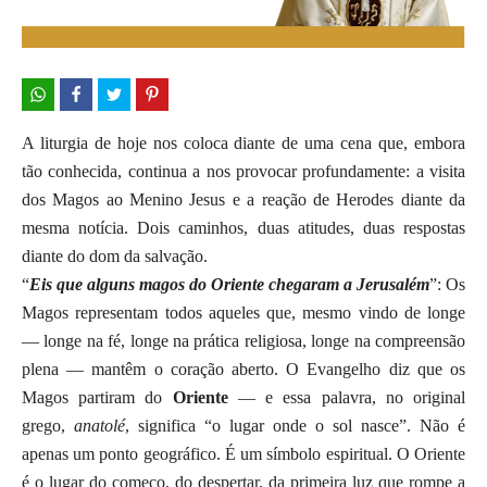
A liturgia de hoje nos coloca diante de uma cena que, embora
tão conhecida, continua a nos provocar profundamente: a visita
dos Magos ao Menino Jesus e a reação de Herodes diante da
mesma notícia. Dois caminhos, duas atitudes, duas respostas
diante do dom da salvação.
“
Eis que alguns magos do Oriente chegaram a Jerusalém
”: Os
Magos representam todos aqueles que, mesmo vindo de longe
— longe na fé, longe na prática religiosa, longe na compreensão
plena — mantêm o coração aberto. O Evangelho diz que os
Magos partiram do
Oriente
— e essa palavra, no original
grego,
anatolé
, significa “o lugar onde o sol nasce”. Não é
apenas um ponto geográfico. É um símbolo espiritual. O Oriente
é o lugar do começo, do despertar, da primeira luz que rompe a