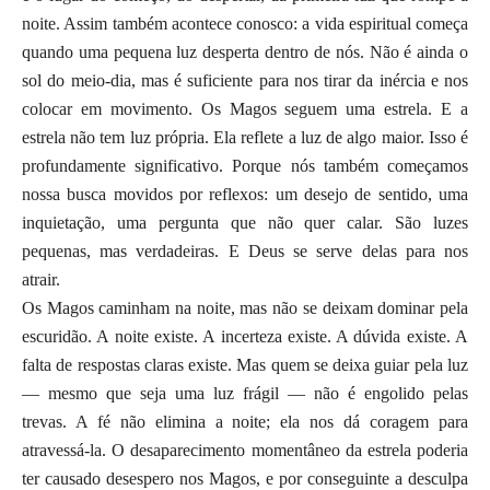
noite. Assim também acontece conosco: a vida espiritual começa
quando uma pequena luz desperta dentro de nós. Não é ainda o
sol do meio-dia, mas é suficiente para nos tirar da inércia e nos
colocar em movimento. Os Magos seguem uma estrela. E a
estrela não tem luz própria. Ela reflete a luz de algo maior. Isso é
profundamente significativo. Porque nós também começamos
nossa busca movidos por reflexos: um desejo de sentido, uma
inquietação, uma pergunta que não quer calar. São luzes
pequenas, mas verdadeiras. E Deus se serve delas para nos
atrair.
Os Magos caminham na noite, mas não se deixam dominar pela
escuridão. A noite existe. A incerteza existe. A dúvida existe. A
falta de respostas claras existe. Mas quem se deixa guiar pela luz
— mesmo que seja uma luz frágil — não é engolido pelas
trevas. A fé não elimina a noite; ela nos dá coragem para
atravessá-la. O desaparecimento momentâneo da estrela poderia
ter causado desespero nos Magos, e por conseguinte a desculpa