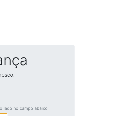
ança
nosco.
ao lado no campo abaixo