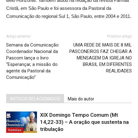
Belo Horizonte. Também atuou na redação da revista Família
Cristã, em São Paulo e foi assessora da Pastoral da
Comunicação do regional Sul 1, São Paulo, entre 2004 e 2011.
Artigo anterior
Próximo artigo
Semana da Comunicação:
UMA REDE DE MAIS DE 8 MIL
Coordenador Nacional da
PASCONEIROS FAZ CHEGAR A
Pascom lança o livro
MENSAGEM DA IGREJA NO
“Esperançar, a missão do
BRASIL EM DIFERENTES
agente da Pastoral da
REALIDADES
Comunicação”
ARTIGOS RELACIONADOS
Mais do autor
XIX Domingo Tempo Comum (Mt
14,22-33) – A oração que sustenta na
tribulação
Homilias