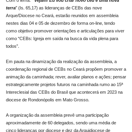
Com o lema:
“Vejam! Eu vou criar novo céu e uma nova
terra
” (Is. 65,17) as lideranças de CEBs das nove
Arque/Diocese no Ceará, estarão reunidos em assembleia
nestes dias 04 e 05 de dezembro de forma on-line, tendo
como objetivo promover orientações e articulações para viver
como “CEBs: Igreja em saída na busca da vida plena para
todos”.
Em pauta na dinamização da realização da assembleia, a
coordenação regional de CEBs no Ceará propõem promover a
animação da caminhada; rever, avaliar planos e ações; pensar
estrategicamente projetos futuros na caminhada rumo ao 15ª
Intereclesial das CEBs do Brasil que acontecerá em 2023 na
diocese de Rondonópolis em Mato Grosso.
A organização da assembleia prevê uma participação
aproximadamente de 60 delegados, sendo uma média de
cinco lideranças por diocese e dez da Arquidiocese de