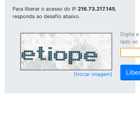
Para liberar o acesso
do IP
216.73.217.145
,
responda ao desafio abaixo.
Digite 
lado no
[trocar imagem]