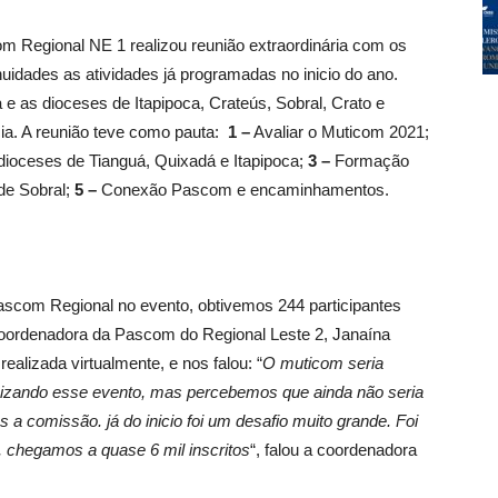
om Regional NE 1 realizou reunião extraordinária com os
uidades as atividades já programadas no inicio do ano.
e as dioceses de Itapipoca, Crateús, Sobral, Crato e
ncia. A reunião teve como pauta:
1 –
Avaliar o Muticom 2021;
dioceses de Tianguá, Quixadá e Itapipoca;
3 –
Formação
de Sobral;
5 –
Conexão Pascom e encaminhamentos.
Pascom Regional no evento, obtivemos 244 participantes
 coordenadora da Pascom do Regional Leste 2, Janaína
ealizada virtualmente, e nos falou: “
O muticom seria
nizando esse evento, mas percebemos que ainda não seria
s a comissão. já do inicio foi um desafio muito grande. Foi
, chegamos a quase 6 mil inscritos
“, falou a coordenadora