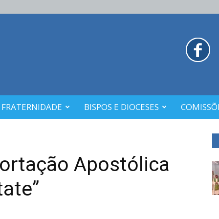
 FRATERNIDADE
BISPOS E DIOCESES
COMISSÕE
ortação Apostólica
tate”