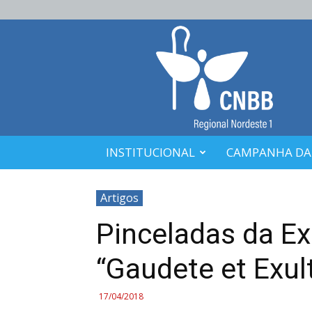
CNBB
Nordeste
1
INSTITUCIONAL
CAMPANHA DA
Artigos
Pinceladas da Ex
“Gaudete et Exul
17/04/2018