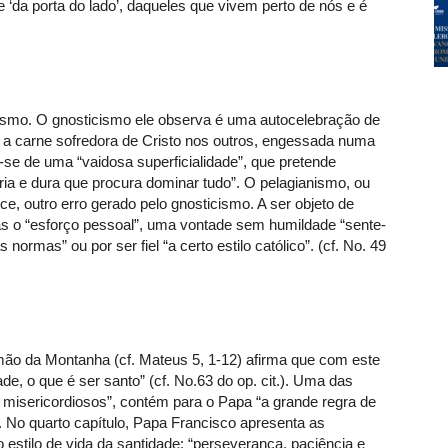
e ‘da porta do lado’, daqueles que vivem perto de nós e é
nismo. O gnosticismo ele observa é uma autocelebração de
a carne sofredora de Cristo nos outros, engessada numa
-se de uma “vaidosa superficialidade”, que pretende
ria e dura que procura dominar tudo”. O pelagianismo, ou
ce, outro erro gerado pelo gnosticismo. A ser objeto de
 o “esforço pessoal”, uma vontade sem humildade “sente-
normas” ou por ser fiel “a certo estilo católico”. (cf. No. 49
o da Montanha (cf. Mateus 5, 1-12) afirma que com este
de, o que é ser santo” (cf. No.63 do op. cit.). Uma das
isericordiosos”, contém para o Papa “a grande regra de
. No quarto capítulo, Papa Francisco apresenta as
o estilo de vida da santidade: “perseverança, paciência e