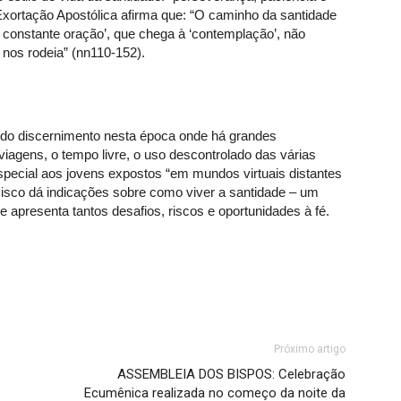
 Exortação Apostólica afirma que: “O caminho da santidade
onstante oração’, que chega à ‘contemplação’, não
os rodeia” (nn110-152).
do discernimento nesta época onde há grandes
 viagens, o tempo livre, o uso descontrolado das várias
special aos jovens expostos “em mundos virtuais distantes
isco dá indicações sobre como viver a santidade – um
apresenta tantos desafios, riscos e oportunidades à fé.
Próximo artigo
ASSEMBLEIA DOS BISPOS: Celebração
Ecumênica realizada no começo da noite da