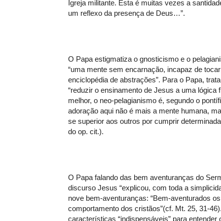
Igreja militante. Esta é muitas vezes a santidad
um reflexo da presença de Deus…”.
O Papa estigmatiza o gnosticismo e o pelagia
“uma mente sem encarnação, incapaz de tocar 
enciclopédia de abstrações”. Para o Papa, trata
“reduzir o ensinamento de Jesus a uma lógica f
melhor, o neo-pelagianismo é, segundo o pontífi
adoração aqui não é mais a mente humana, mas
se superior aos outros por cumprir determinadas 
do op. cit.).
O Papa falando das bem aventuranças do Sermã
discurso Jesus “explicou, com toda a simplicida
nove bem-aventuranças: “Bem-aventurados os m
comportamento dos cristãos”(cf. Mt. 25, 31-46)
características “indispensáveis” para entender 