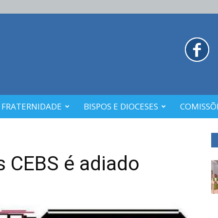
 FRATERNIDADE
BISPOS E DIOCESES
COMISSÕE
s CEBS é adiado