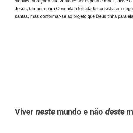
significa abraçar a sua vontade: ser esposa e mãe!”, disse 
Jesus, também para Conchita a felicidade consistia em segu
santas, mas conformar-se ao projeto que Deus tinha para ela
Viver
neste
mundo e não
deste
m