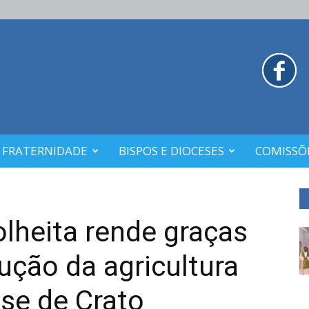
 FRATERNIDADE
BISPOS E DIOCESES
COMISSÕE
lheita rende graças
ução da agricultura
ese de Crato