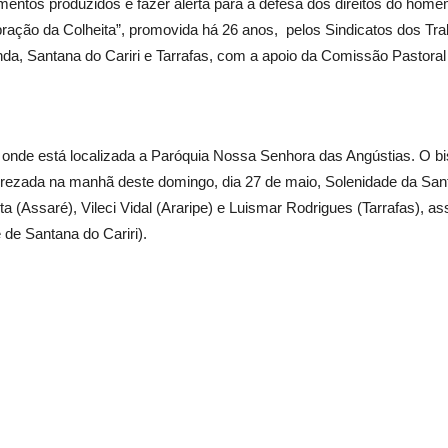
mentos produzidos e fazer alerta para a defesa dos direitos do ho
ração da Colheita”, promovida há 26 anos, pelos Sindicatos dos Tr
inda, Santana do Cariri e Tarrafas, com a apoio da Comissão Pastoral
 onde está localizada a Paróquia Nossa Senhora das Angústias. O bi
 rezada na manhã deste domingo, dia 27 de maio, Solenidade da Sant
 (Assaré), Vileci Vidal (Araripe) e Luismar Rodrigues (Tarrafas), as
 de Santana do Cariri).