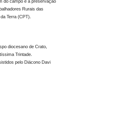
mem do campo e a preservação
abalhadores Rurais das
 da Terra (CPT).
spo diocesano de Crato,
íssima Trintade.
sistidos pelo Diácono Davi