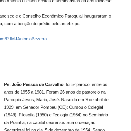
o Antônio Gleison Freitas e seminaristas da arquidiocese.
ancisco e o Conselho Econômico Paroquial inauguraram o
o
, com a benção do prédio pelo arcebispo.
com/PJMJAntonioBezerra
Pe. João Pessoa de Carvalho
, foi 5º pároco, entre os
anos de 1955 a 1981. Foram 26 anos de pastoreio na
Paróquia Jesus, Maria, José. Nascido em 9 de abril de
1929, em Senador Pompeu (CE); Cursou o Colegial
(1948), Filosofia (1950) e Teologia (1954) no Seminário
da Prainha, na capital cearense. Sua ordenação
Sacerdotal foi no dia 5 de dezembro de 1954. Sendo