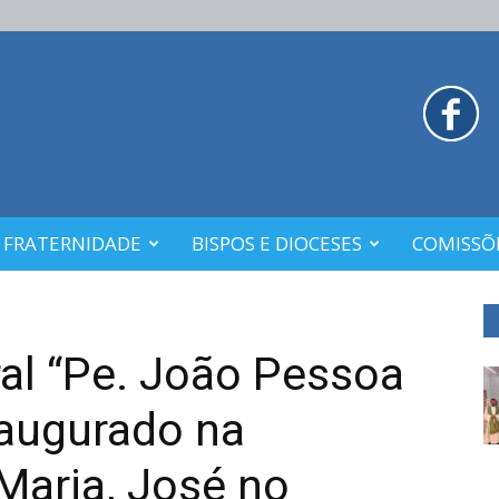
 FRATERNIDADE
BISPOS E DIOCESES
COMISSÕE
al “Pe. João Pessoa
naugurado na
Maria, José no