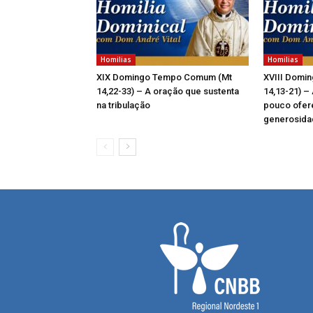
Homilias
Homilias
XIX Domingo Tempo Comum (Mt
XVIII Domi
14,22-33) – A oração que sustenta
14,13-21) – 
na tribulação
pouco ofer
generosida