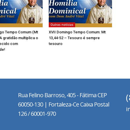
Outras notícias
ngo Tempo Comum (Mt
XVII Domingo Tempo Comum: Mt
A gratidão multiplica o
13,44-52 – Tesouro é sempre
ecido com
tesouro
de!
Rua Felino Barroso, 405 - Fátima
CEP
60050-130 | Fortaleza-Ce Caixa Postal
i
126 / 60001-970