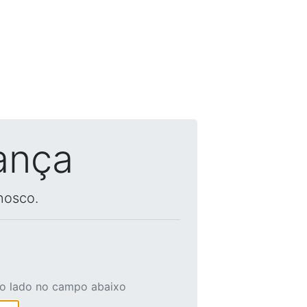
ança
nosco.
ao lado no campo abaixo